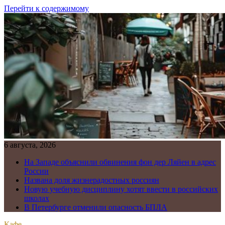
Перейти к содержимому
6 августа, 2026
На Западе объяснили обвинения фон дер Ляйен в адрес
России
Названа доля жизнерадостных россиян
Новую учебную дисциплину хотят ввести в российских
школах
В Петербурге отменили опасность БПЛА
Кафе