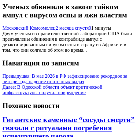
Ученых обвинили в завозе тайком
ампул с вирусом оспы и лжи властям
Московский Комсомолец
2 месяца спустя
0
1 минуты
Двум ученым из правительственной лаборатории США были
предъявлены обвинения в контрабанде ампул с
дезактивированным вирусом оспы в страну из Африки и в
том, что они солгали об этом во время...
Навигация по записям
Предыдущая:
В мае 2026 в РФ зафиксировано рекордное за
четыре года падение ипотечных выдач
Далее:
В Одесской области объект критической
инфраструктуры получил повреждение
Похожие новости
Гигантские каменные “сосуды смерти”
связали с ритуалами погребения
исчезнувшего народа