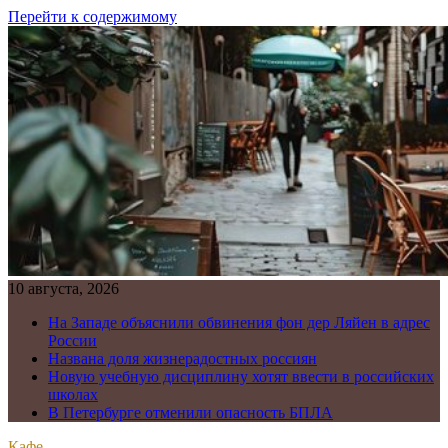
Перейти к содержимому
10 августа, 2026
На Западе объяснили обвинения фон дер Ляйен в адрес
России
Названа доля жизнерадостных россиян
Новую учебную дисциплину хотят ввести в российских
школах
В Петербурге отменили опасность БПЛА
Кафе