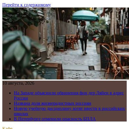
Перейти к содержимому
10 августа, 2026
На Западе объяснили обвинения фон дер Ляйен в адрес
России
Названа доля жизнерадостных россиян
Новую учебную дисциплину хотят ввести в российских
школах
В Петербурге отменили опасность БПЛА
Кафе