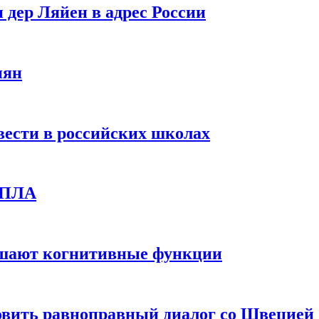
 дер Ляйен в адрес России
иян
вести в российских школах
 БПЛА
дшают когнитивные функции
овить равноправный диалог со Швецией