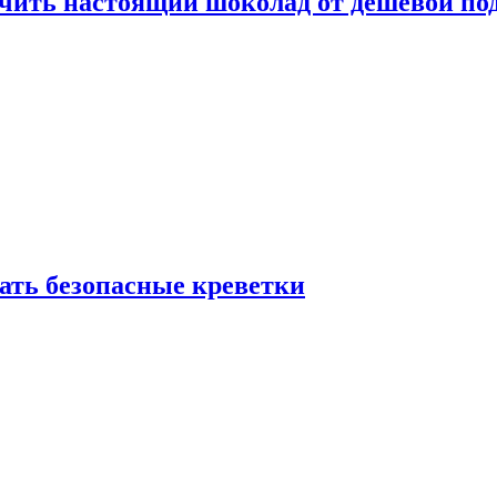
ичить настоящий шоколад от дешёвой по
рать безопасные креветки