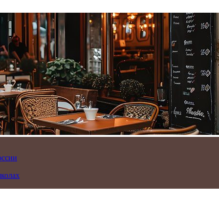
оссии
школах