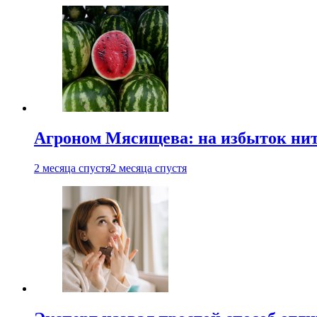
Агроном Мясищева: на избыток нитр
2 месяца спустя
2 месяца спустя