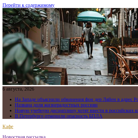
Перейти к содержимому
6 августа, 2026
На Западе объяснили обвинения фон дер Ляйен в адрес Р
Названа доля жизнерадостных россиян
Новую учебную дисциплину хотят ввести в российских 
В Петербурге отменили опасность БПЛА
Кафе
Новостная рассылка