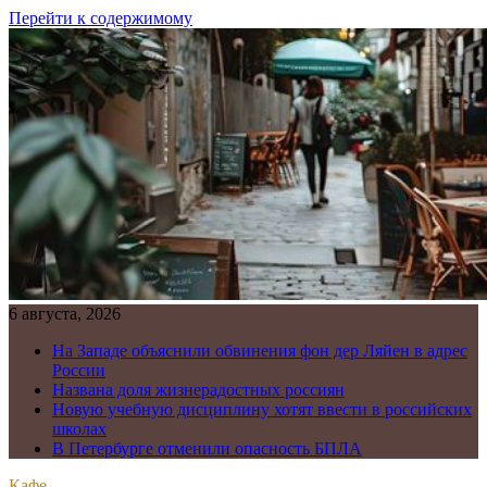
Перейти к содержимому
6 августа, 2026
На Западе объяснили обвинения фон дер Ляйен в адрес
России
Названа доля жизнерадостных россиян
Новую учебную дисциплину хотят ввести в российских
школах
В Петербурге отменили опасность БПЛА
Кафе