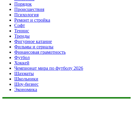
Порядок
Происшествия
Психология
Ремонт и стройка
Софт
Теннис
Тренды
Фигурное катание
Фильмы и сериалы
Финансовая грамотность
Футбол
Хоккей
Чемпионат мира по футболу 2026
Шахматы
Школьники
Шоу-бизнес
Экономика
Данный сайт не является коммерческим проектом. На этом
сайте ни чего не продают, ни чего не покупают, ни какие
услуги не оказываются. Сайт представляет собой ленту
новостей RSS канала news.rambler.ru, newsru.com. Материалы
публикуются без искажения, ответственность за
достоверность публикуемых новостей Администрация сайта