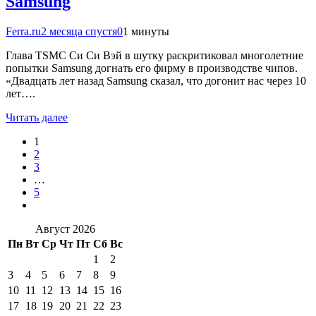
Samsung
Ferra.ru
2 месяца спустя
0
1 минуты
Глава TSMC Си Си Вэй в шутку раскритиковал многолетние
попытки Samsung догнать его фирму в производстве чипов.
«Двадцать лет назад Samsung сказал, что догонит нас через 10
лет….
Читать далее
1
2
3
…
5
Август 2026
Пн
Вт
Ср
Чт
Пт
Сб
Вс
1
2
3
4
5
6
7
8
9
10
11
12
13
14
15
16
17
18
19
20
21
22
23