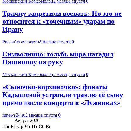
Московский Комсомолец
2 месяца спустя
0
Трампу запретили воевать: Но это не
относится к «точечным» ударам по
Ирану
Российская Газета
2 месяца спустя
0
Символично: голубь мира нагадил
Пашиняну на руку
Московский Комсомолец
2 месяца спустя
0
«Сыночка-корзиночка»: фанаты
Кадышевой устроили травлю её сыну
прямо после концерта в «Лужниках»
runews24.ru
2 месяца спустя
0
Август 2026
Пн
Вт
Ср
Чт
Пт
Сб
Вс