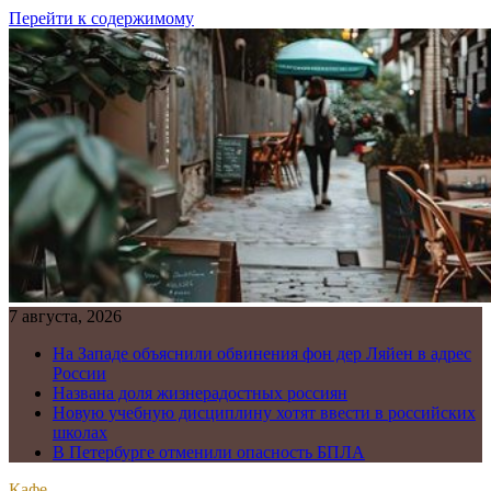
Перейти к содержимому
7 августа, 2026
На Западе объяснили обвинения фон дер Ляйен в адрес
России
Названа доля жизнерадостных россиян
Новую учебную дисциплину хотят ввести в российских
школах
В Петербурге отменили опасность БПЛА
Кафе