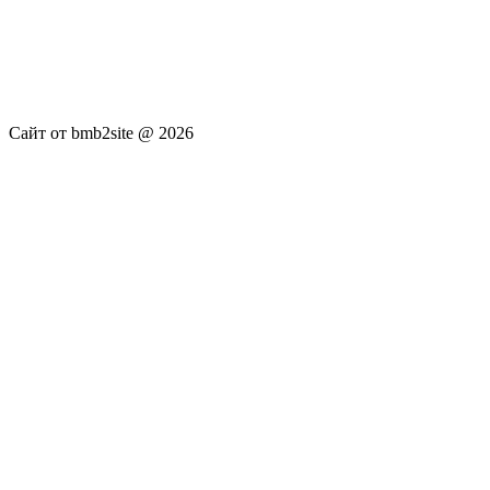
услуги не оказываются. Сайт представляет собой ленту
новостей RSS канала news.rambler.ru, newsru.com. Материалы
публикуются без искажения, ответственность за
достоверность публикуемых новостей Администрация сайта
не несёт.
Сайт от bmb2site @ 2026