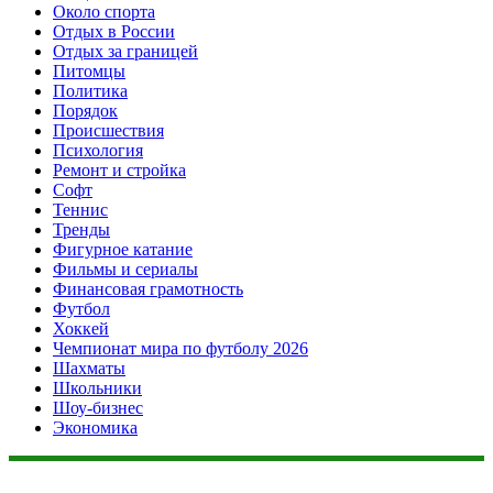
Около спорта
Отдых в России
Отдых за границей
Питомцы
Политика
Порядок
Происшествия
Психология
Ремонт и стройка
Софт
Теннис
Тренды
Фигурное катание
Фильмы и сериалы
Финансовая грамотность
Футбол
Хоккей
Чемпионат мира по футболу 2026
Шахматы
Школьники
Шоу-бизнес
Экономика
Данный сайт не является коммерческим проектом. На этом
сайте ни чего не продают, ни чего не покупают, ни какие