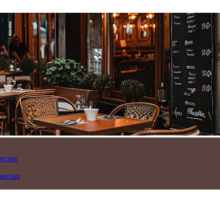
оссии
школах