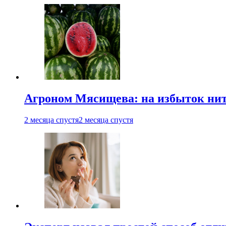
Агроном Мясищева: на избыток нитр
2 месяца спустя
2 месяца спустя