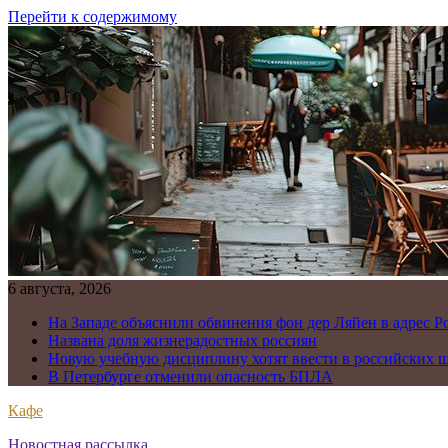
Перейти к содержимому
6 августа, 2026
На Западе объяснили обвинения фон дер Ляйен в адрес Р
Названа доля жизнерадостных россиян
Новую учебную дисциплину хотят ввести в российских 
В Петербурге отменили опасность БПЛА
Кафе
Новостная рассылка