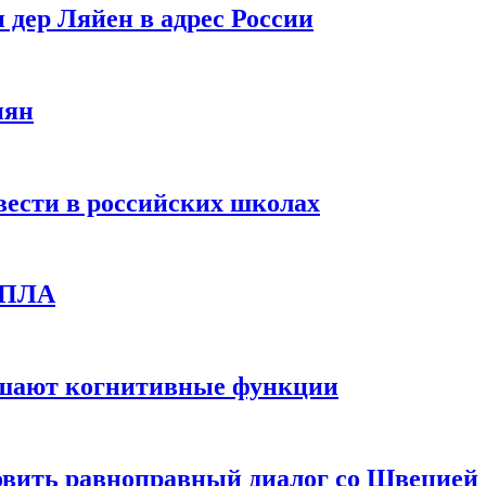
 дер Ляйен в адрес России
иян
вести в российских школах
 БПЛА
дшают когнитивные функции
овить равноправный диалог со Швецией