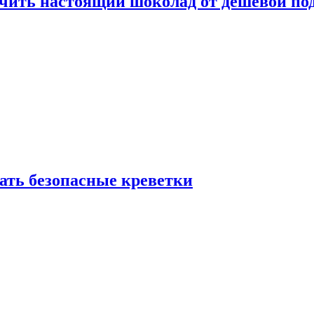
ичить настоящий шоколад от дешёвой по
рать безопасные креветки