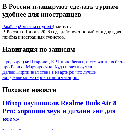
В России планируют сделать туризм
удобнее для иностранцев
Рамблер
2 месяца спустя
0
1 минуты
В России с 1 июня 2026 года действует новый стандарт для
приёма иностранных туристов.
Навигация по записям
Предыдущая:
Невролог, КВНщик, беглец и семьянин: всё это
про Гарика Мартиросяна. Куда исчез шоумен
Далее:
Кирпичная стена в квартире: что лучше —
натуральный материал или имитация?
Похожие новости
Обзор наушников Realme Buds Air 8
Pro: хороший звук и дизайн «не для
всех»