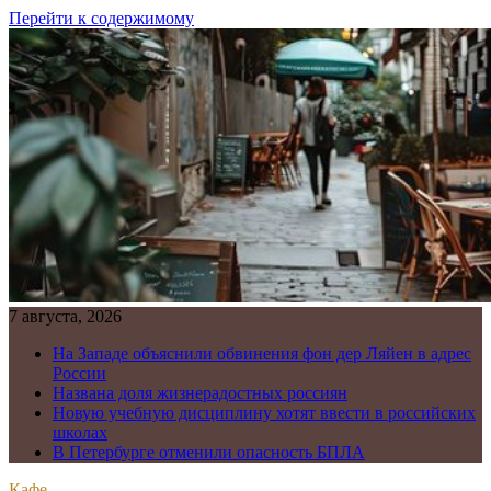
Перейти к содержимому
7 августа, 2026
На Западе объяснили обвинения фон дер Ляйен в адрес
России
Названа доля жизнерадостных россиян
Новую учебную дисциплину хотят ввести в российских
школах
В Петербурге отменили опасность БПЛА
Кафе