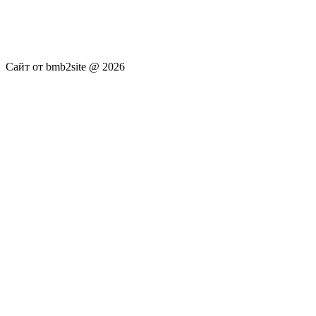
новостей RSS канала news.rambler.ru, newsru.com. Материалы
публикуются без искажения, ответственность за
достоверность публикуемых новостей Администрация сайта
не несёт.
Сайт от bmb2site @ 2026