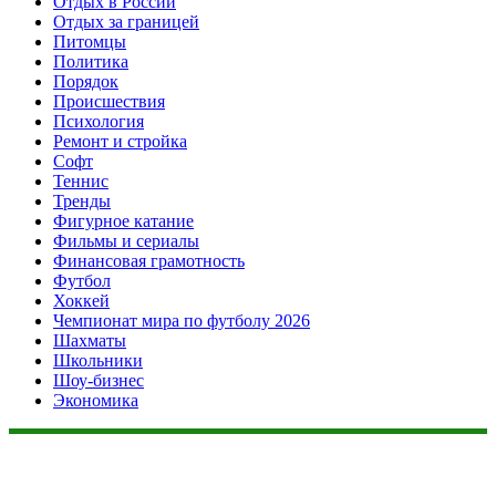
Отдых в России
Отдых за границей
Питомцы
Политика
Порядок
Происшествия
Психология
Ремонт и стройка
Софт
Теннис
Тренды
Фигурное катание
Фильмы и сериалы
Финансовая грамотность
Футбол
Хоккей
Чемпионат мира по футболу 2026
Шахматы
Школьники
Шоу-бизнес
Экономика
Данный сайт не является коммерческим проектом. На этом
сайте ни чего не продают, ни чего не покупают, ни какие
услуги не оказываются. Сайт представляет собой ленту