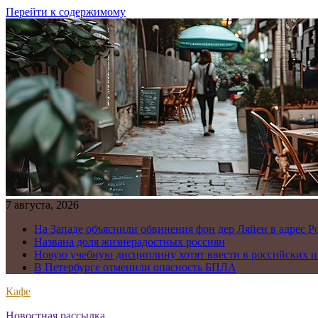
Перейти к содержимому
7 августа, 2026
На Западе объяснили обвинения фон дер Ляйен в адрес Р
Названа доля жизнерадостных россиян
Новую учебную дисциплину хотят ввести в российских 
В Петербурге отменили опасность БПЛА
Кафе
Новостная рассылка