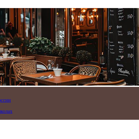
оссии
школах