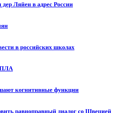
 дер Ляйен в адрес России
иян
вести в российских школах
 БПЛА
дшают когнитивные функции
овить равноправный диалог со Швецией