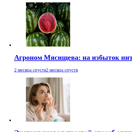
Агроном Мясищева: на избыток нитр
2 месяца спустя
2 месяца спустя