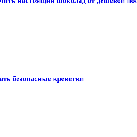
ичить настоящий шоколад от дешёвой по
рать безопасные креветки