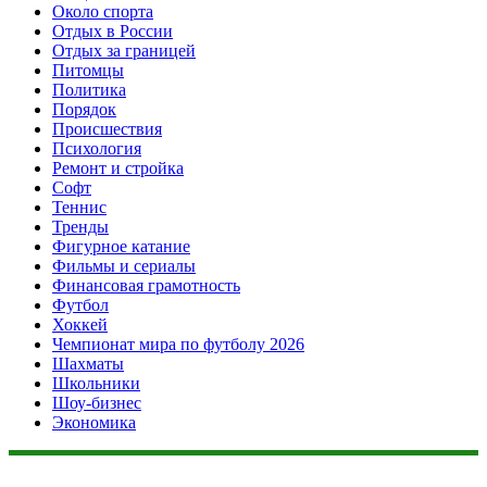
Около спорта
Отдых в России
Отдых за границей
Питомцы
Политика
Порядок
Происшествия
Психология
Ремонт и стройка
Софт
Теннис
Тренды
Фигурное катание
Фильмы и сериалы
Финансовая грамотность
Футбол
Хоккей
Чемпионат мира по футболу 2026
Шахматы
Школьники
Шоу-бизнес
Экономика
Данный сайт не является коммерческим проектом. На этом
сайте ни чего не продают, ни чего не покупают, ни какие