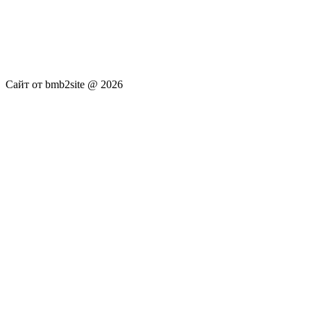
услуги не оказываются. Сайт представляет собой ленту
новостей RSS канала news.rambler.ru, newsru.com. Материалы
публикуются без искажения, ответственность за
достоверность публикуемых новостей Администрация сайта
не несёт.
Сайт от bmb2site @ 2026