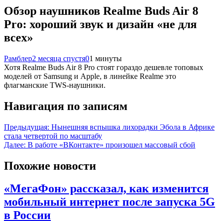
Обзор наушников Realme Buds Air 8
Pro: хороший звук и дизайн «не для
всех»
Рамблер
2 месяца спустя
0
1 минуты
Хотя Realme Buds Air 8 Pro стоят гораздо дешевле топовых
моделей от Samsung и Apple, в линейке Realme это
флагманские TWS-наушники.
Навигация по записям
Предыдущая:
Нынешняя вспышка лихорадки Эбола в Африке
стала четвертой по масштабу
Далее:
В работе «ВКонтакте» произошел массовый сбой
Похожие новости
«МегаФон» рассказал, как изменится
мобильный интернет после запуска 5G
в России