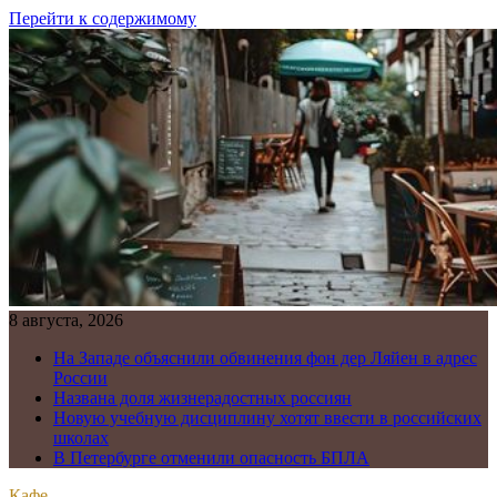
Перейти к содержимому
8 августа, 2026
На Западе объяснили обвинения фон дер Ляйен в адрес
России
Названа доля жизнерадостных россиян
Новую учебную дисциплину хотят ввести в российских
школах
В Петербурге отменили опасность БПЛА
Кафе