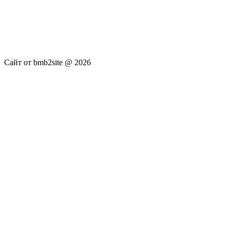
услуги не оказываются. Сайт представляет собой ленту
новостей RSS канала news.rambler.ru, newsru.com. Материалы
публикуются без искажения, ответственность за
достоверность публикуемых новостей Администрация сайта
не несёт.
Сайт от bmb2site @ 2026