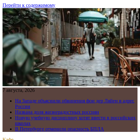
Перейти к содержимому
7 августа, 2026
На Западе объяснили обвинения фон дер Ляйен в адрес
России
Названа доля жизнерадостных россиян
Новую учебную дисциплину хотят ввести в российских
школах
В Петербурге отменили опасность БПЛА
Кафе