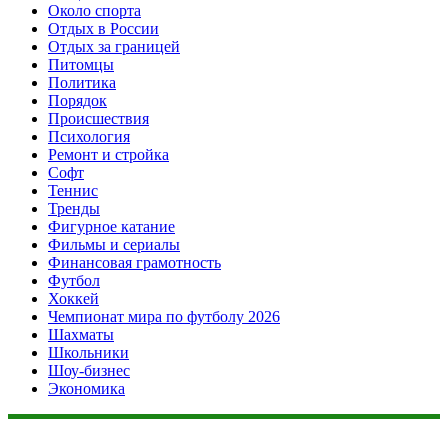
Около спорта
Отдых в России
Отдых за границей
Питомцы
Политика
Порядок
Происшествия
Психология
Ремонт и стройка
Софт
Теннис
Тренды
Фигурное катание
Фильмы и сериалы
Финансовая грамотность
Футбол
Хоккей
Чемпионат мира по футболу 2026
Шахматы
Школьники
Шоу-бизнес
Экономика
Данный сайт не является коммерческим проектом. На этом
сайте ни чего не продают, ни чего не покупают, ни какие