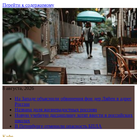
Перейти к содержимому
8 августа, 2026
На Западе объяснили обвинения фон дер Ляйен в адрес
России
Названа доля жизнерадостных россиян
Новую учебную дисциплину хотят ввести в российских
школах
В Петербурге отменили опасность БПЛА
Кафе