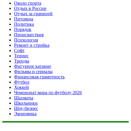
Около спорта
Отдых в России
Отдых за границей
Питомцы
Политика
Порядок
Происшествия
Психология
Ремонт и стройка
Софт
Теннис
Тренды
Фигурное катание
Фильмы и сериалы
Финансовая грамотность
Футбол
Хоккей
Чемпионат мира по футболу 2026
Шахматы
Школьники
Шоу-бизнес
Экономика
Данный сайт не является коммерческим проектом. На этом
сайте ни чего не продают, ни чего не покупают, ни какие