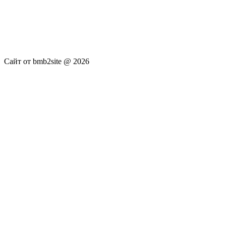
услуги не оказываются. Сайт представляет собой ленту
новостей RSS канала news.rambler.ru, newsru.com. Материалы
публикуются без искажения, ответственность за
достоверность публикуемых новостей Администрация сайта
не несёт.
Сайт от bmb2site @ 2026