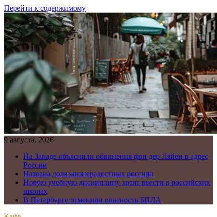
Перейти к содержимому
9 августа, 2026
На Западе объяснили обвинения фон дер Ляйен в адрес
России
Названа доля жизнерадостных россиян
Новую учебную дисциплину хотят ввести в российских
школах
В Петербурге отменили опасность БПЛА
Кафе