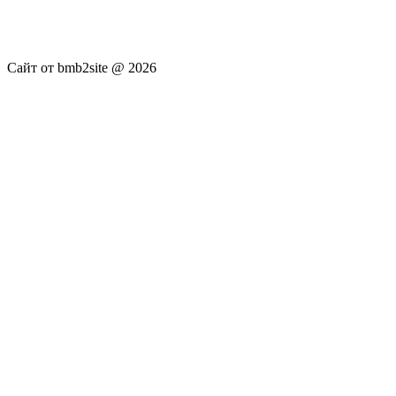
публикуются без искажения, ответственность за
достоверность публикуемых новостей Администрация сайта
не несёт.
Сайт от bmb2site @ 2026