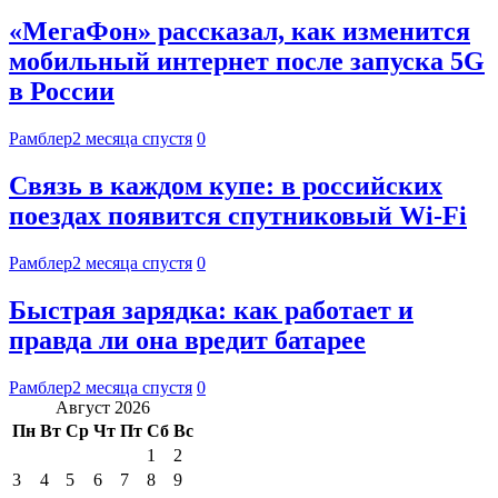
«МегаФон» рассказал, как изменится
мобильный интернет после запуска 5G
в России
Рамблер
2 месяца спустя
0
Связь в каждом купе: в российских
поездах появится спутниковый Wi-Fi
Рамблер
2 месяца спустя
0
Быстрая зарядка: как работает и
правда ли она вредит батарее
Рамблер
2 месяца спустя
0
Август 2026
Пн
Вт
Ср
Чт
Пт
Сб
Вс
1
2
3
4
5
6
7
8
9