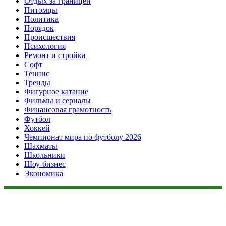
Отдых за границей
Питомцы
Политика
Порядок
Происшествия
Психология
Ремонт и стройка
Софт
Теннис
Тренды
Фигурное катание
Фильмы и сериалы
Финансовая грамотность
Футбол
Хоккей
Чемпионат мира по футболу 2026
Шахматы
Школьники
Шоу-бизнес
Экономика
Данный сайт не является коммерческим проектом. На этом
сайте ни чего не продают, ни чего не покупают, ни какие
услуги не оказываются. Сайт представляет собой ленту
новостей RSS канала news.rambler.ru, newsru.com. Материалы