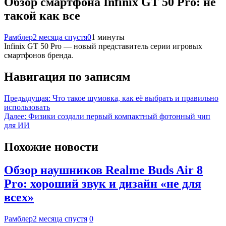
Обзор смартфона Infinix GT 50 Pro: не
такой как все
Рамблер
2 месяца спустя
0
1 минуты
Infinix GT 50 Pro — новый представитель серии игровых
смартфонов бренда.
Навигация по записям
Предыдущая:
Что такое шумовка, как её выбрать и правильно
использовать
Далее:
Физики создали первый компактный фотонный чип
для ИИ
Похожие новости
Обзор наушников Realme Buds Air 8
Pro: хороший звук и дизайн «не для
всех»
Рамблер
2 месяца спустя
0