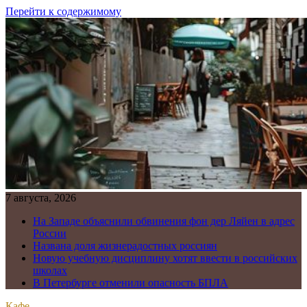
Перейти к содержимому
7 августа, 2026
На Западе объяснили обвинения фон дер Ляйен в адрес
России
Названа доля жизнерадостных россиян
Новую учебную дисциплину хотят ввести в российских
школах
В Петербурге отменили опасность БПЛА
Кафе