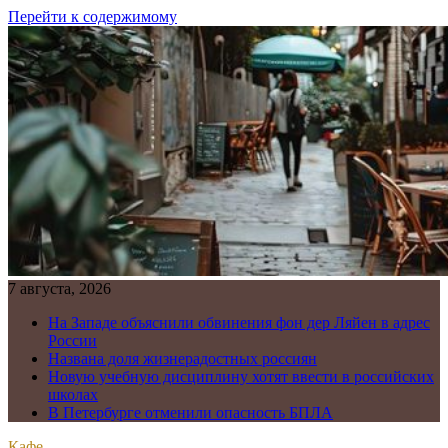
Перейти к содержимому
7 августа, 2026
На Западе объяснили обвинения фон дер Ляйен в адрес
России
Названа доля жизнерадостных россиян
Новую учебную дисциплину хотят ввести в российских
школах
В Петербурге отменили опасность БПЛА
Кафе