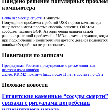
Найдено решение популярных проблем
компьютера
Lenta.ru
2 месяца спустя
0
1 минуты
Популярные проблемы с работой USB-портов компьютера
чаще всего имеют простые способы решения. Об этом
сообщает издание BGR. Авторы медиа назвали самой
распространенной проблемой с USB-портами ситуацию, когда
при подключении накопителя или другого девайса появляется
ошибка «Устройство не распознано».
Навигация по записям
Предыдущая:
Россиян предупредили о риске лишиться
ипотеки из-за ошибок
Далее:
KRIMZ покинул fnatic после 11 лет в составе по CS 2
Похожие новости
Гигантские каменные “сосуды смерти”
связали с ритуалами погребения
исчезнувшего народа