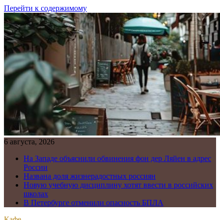
Перейти к содержимому
6 августа, 2026
На Западе объяснили обвинения фон дер Ляйен в адрес
России
Названа доля жизнерадостных россиян
Новую учебную дисциплину хотят ввести в российских
школах
В Петербурге отменили опасность БПЛА
Кафе