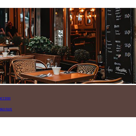
оссии
школах