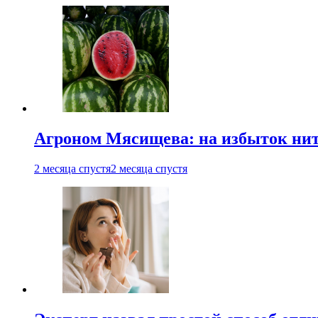
Агроном Мясищева: на избыток нитр
2 месяца спустя
2 месяца спустя