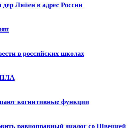
 дер Ляйен в адрес России
иян
вести в российских школах
 БПЛА
дшают когнитивные функции
овить равноправный диалог со Швецией