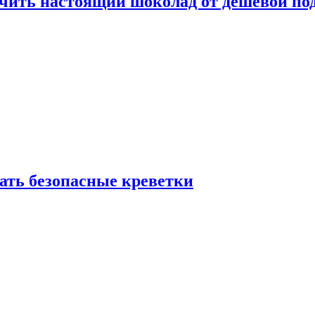
ичить настоящий шоколад от дешёвой по
рать безопасные креветки