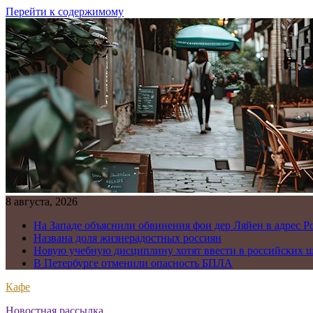
Перейти к содержимому
8 августа, 2026
На Западе объяснили обвинения фон дер Ляйен в адрес Р
Названа доля жизнерадостных россиян
Новую учебную дисциплину хотят ввести в российских 
В Петербурге отменили опасность БПЛА
Кафе
Новостная рассылка