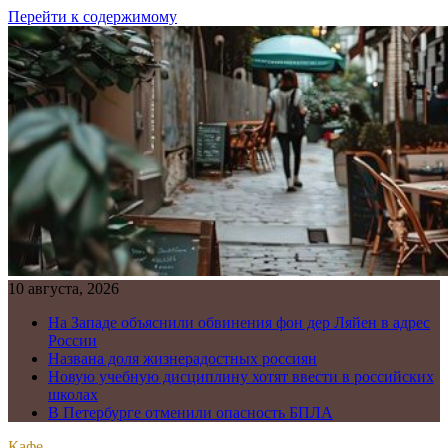
Перейти к содержимому
10 августа, 2026
На Западе объяснили обвинения фон дер Ляйен в адрес
России
Названа доля жизнерадостных россиян
Новую учебную дисциплину хотят ввести в российских
школах
В Петербурге отменили опасность БПЛА
Кафе