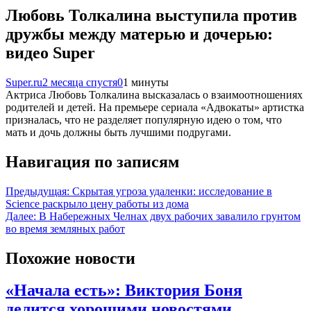
Любовь Толкалина выступила против
дружбы между матерью и дочерью:
видео Super
Super.ru
2 месяца спустя
0
1 минуты
Актриса Любовь Толкалина высказалась о взаимоотношениях
родителей и детей. На премьере сериала «Адвокаты» артистка
призналась, что не разделяет популярную идею о том, что
мать и дочь должны быть лучшими подругами.
Навигация по записям
Предыдущая:
Скрытая угроза удаленки: исследование в
Science раскрыло цену работы из дома
Далее:
В Набережных Челнах двух рабочих завалило грунтом
во время земляных работ
Похожие новости
«Начала есть»: Виктория Боня
делится хорошими новостями