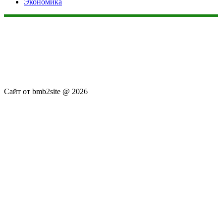
Экономика
Данный сайт не является коммерческим проектом. На этом
сайте ни чего не продают, ни чего не покупают, ни какие
услуги не оказываются. Сайт представляет собой ленту
новостей RSS канала news.rambler.ru, newsru.com. Материалы
публикуются без искажения, ответственность за
достоверность публикуемых новостей Администрация сайта
не несёт.
Сайт от bmb2site @ 2026