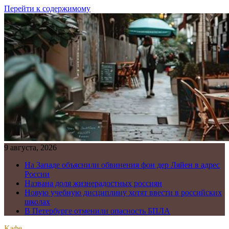
Перейти к содержимому
9 августа, 2026
На Западе объяснили обвинения фон дер Ляйен в адрес
России
Названа доля жизнерадостных россиян
Новую учебную дисциплину хотят ввести в российских
школах
В Петербурге отменили опасность БПЛА
Кафе