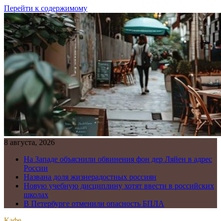
Перейти к содержимому
8 августа, 2026
На Западе объяснили обвинения фон дер Ляйен в адрес
России
Названа доля жизнерадостных россиян
Новую учебную дисциплину хотят ввести в российских
школах
В Петербурге отменили опасность БПЛА
Кафе