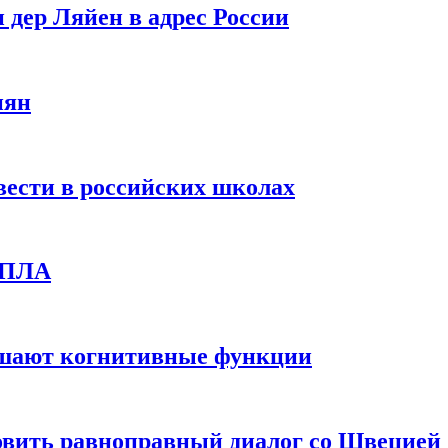
 дер Ляйен в адрес России
иян
вести в российских школах
 БПЛА
дшают когнитивные функции
овить равноправный диалог со Швецией