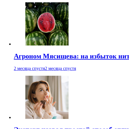
Агроном Мясищева: на избыток нитр
2 месяца спустя
2 месяца спустя