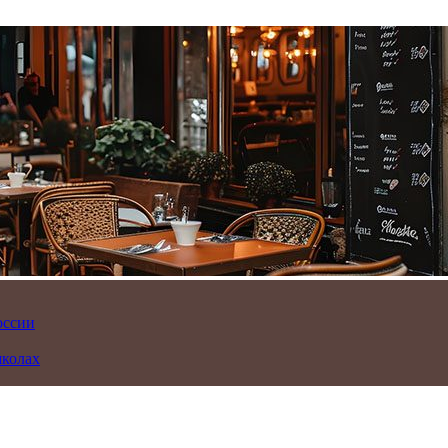
оссии
школах