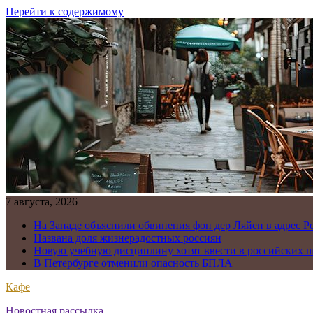
Перейти к содержимому
7 августа, 2026
На Западе объяснили обвинения фон дер Ляйен в адрес Р
Названа доля жизнерадостных россиян
Новую учебную дисциплину хотят ввести в российских 
В Петербурге отменили опасность БПЛА
Кафе
Новостная рассылка