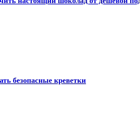
ичить настоящий шоколад от дешёвой по
рать безопасные креветки