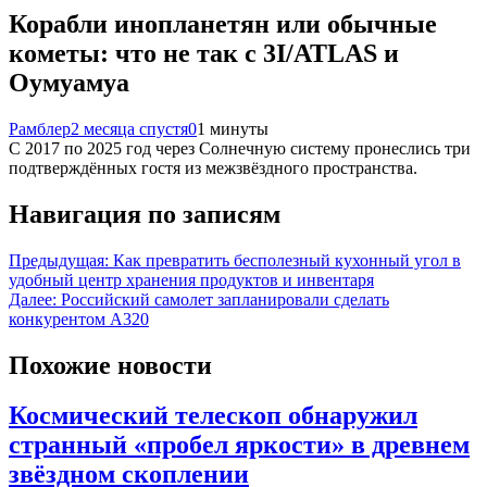
Корабли инопланетян или обычные
кометы: что не так с 3I/ATLAS и
Оумуамуа
Рамблер
2 месяца спустя
0
1 минуты
С 2017 по 2025 год через Солнечную систему пронеслись три
подтверждённых гостя из межзвёздного пространства.
Навигация по записям
Предыдущая:
Как превратить бесполезный кухонный угол в
удобный центр хранения продуктов и инвентаря
Далее:
Российский самолет запланировали сделать
конкурентом А320
Похожие новости
Космический телескоп обнаружил
странный «пробел яркости» в древнем
звёздном скоплении