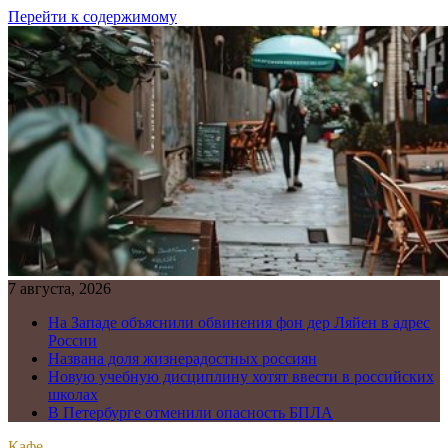
Перейти к содержимому
7 августа, 2026
На Западе объяснили обвинения фон дер Ляйен в адрес
России
Названа доля жизнерадостных россиян
Новую учебную дисциплину хотят ввести в российских
школах
В Петербурге отменили опасность БПЛА
Кафе