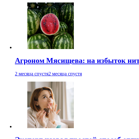
Агроном Мясищева: на избыток нитр
2 месяца спустя
2 месяца спустя