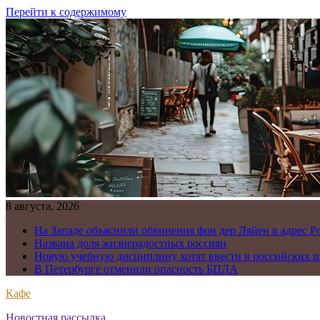
Перейти к содержимому
8 августа, 2026
На Западе объяснили обвинения фон дер Ляйен в адрес Р
Названа доля жизнерадостных россиян
Новую учебную дисциплину хотят ввести в российских 
В Петербурге отменили опасность БПЛА
Кафе
Новостная рассылка