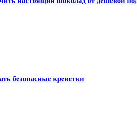
ичить настоящий шоколад от дешёвой по
рать безопасные креветки