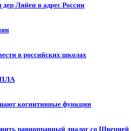
 дер Ляйен в адрес России
иян
вести в российских школах
 БПЛА
дшают когнитивные функции
овить равноправный диалог со Швецией