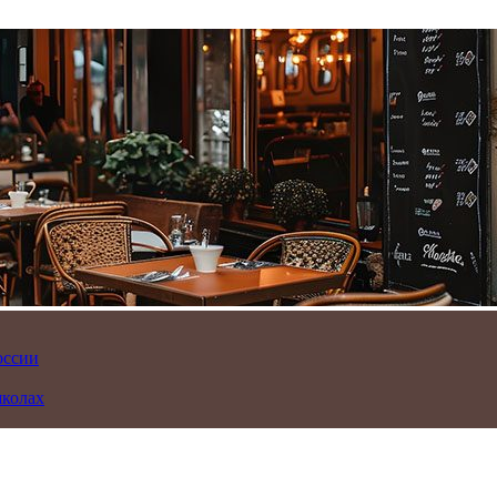
оссии
школах