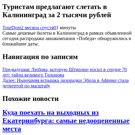
Туристам предлагают слетать в
Калининград за 2 тысячи рублей
TourDom
2 месяца спустя
0
1 минуты
Самые дешевые билеты в Калининград в рамках объявленной
сегодня распродажи авиакомпании «Победа» обнаружились в
ближайшие даты.
Навигация по записям
Предыдущая:
Любовь, которую Штирлиц носил в сердце 70
лет: тайна великого Тихонова
Далее:
Нынешняя вспышка лихорадки Эбола в Африке стала
четвертой по масштабу
Похожие новости
Куда поехать на выходных из
Екатеринбурга: самые недооцененные
места