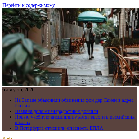
Перейти к содержимому
6 августа, 2026
На Западе объяснили обвинения фон дер Ляйен в адрес
России
Названа доля жизнерадостных россиян
Новую учебную дисциплину хотят ввести в российских
школах
В Петербурге отменили опасность БПЛА
Кафе