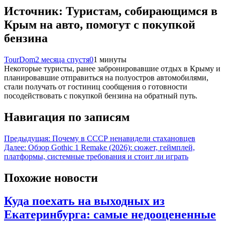
Источник: Туристам, собирающимся в
Крым на авто, помогут с покупкой
бензина
TourDom
2 месяца спустя
0
1 минуты
Некоторые туристы, ранее забронировавшие отдых в Крыму и
планировавшие отправиться на полуостров автомобилями,
стали получать от гостиниц сообщения о готовности
посодействовать с покупкой бензина на обратный путь.
Навигация по записям
Предыдущая:
Почему в СССР ненавидели стахановцев
Далее:
Обзор Gothic 1 Remake (2026): сюжет, геймплей,
платформы, системные требования и стоит ли играть
Похожие новости
Куда поехать на выходных из
Екатеринбурга: самые недооцененные