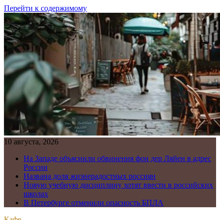
Перейти к содержимому
10 августа, 2026
На Западе объяснили обвинения фон дер Ляйен в адрес
России
Названа доля жизнерадостных россиян
Новую учебную дисциплину хотят ввести в российских
школах
В Петербурге отменили опасность БПЛА
Кафе