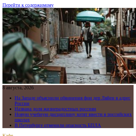
Перейти к содержимому
8 августа, 2026
На Западе объяснили обвинения фон дер Ляйен в адрес
России
Названа доля жизнерадостных россиян
Новую учебную дисциплину хотят ввести в российских
школах
В Петербурге отменили опасность БПЛА
Кафе