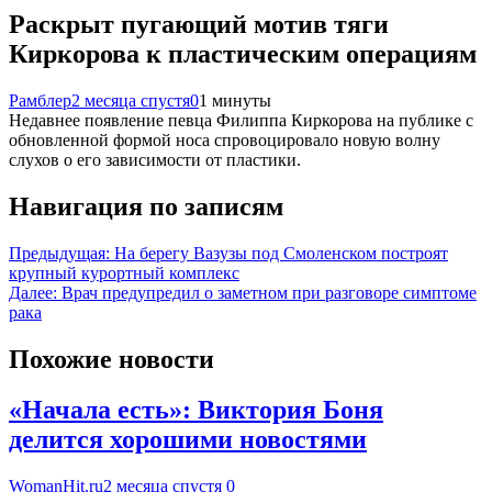
Раскрыт пугающий мотив тяги
Киркорова к пластическим операциям
Рамблер
2 месяца спустя
0
1 минуты
Недавнее появление певца Филиппа Киркорова на публике с
обновленной формой носа спровоцировало новую волну
слухов о его зависимости от пластики.
Навигация по записям
Предыдущая:
На берегу Вазузы под Смоленском построят
крупный курортный комплекс
Далее:
Врач предупредил о заметном при разговоре симптоме
рака
Похожие новости
«Начала есть»: Виктория Боня
делится хорошими новостями
WomanHit.ru
2 месяца спустя
0