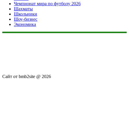
Чемпионат мира по футболу 2026
Шахматы
Школьники
Шоу-бизнес
Экономика
Данный сайт не является коммерческим проектом. На этом
сайте ни чего не продают, ни чего не покупают, ни какие
услуги не оказываются. Сайт представляет собой ленту
новостей RSS канала news.rambler.ru, newsru.com. Материалы
публикуются без искажения, ответственность за
достоверность публикуемых новостей Администрация сайта
не несёт.
Сайт от bmb2site @ 2026