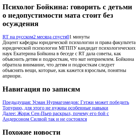
Психолог Бойкина: говорить с детьми
о недопустимости мата стоит без
осуждения
RT на русском
2 месяца спустя
0
1 минуты
Доцент кафедры юридической психологии и права факультета
юридической психологии МГППУ кандидат психологических
наук Екатерина Бойкина в беседе с RT дала советы, как
объяснить детям и подросткам, что мат неприемлем. Бойкина
обратила внимание, что детям и подросткам следует
объяснять вещи, которые, как кажется взрослым, понятны
априори.
Навигация по записям
Предыдущая:
Усман Нурмагомедов: Гэтжи может победить
Топурию, для этого не нужны особенные навыки
Далее:
Жорж Сен-Пьер раскрыл, почему его бой с
Андерсоном Силвой так и не состоялся
Похожие новости