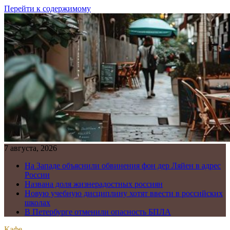
Перейти к содержимому
7 августа, 2026
На Западе объяснили обвинения фон дер Ляйен в адрес
России
Названа доля жизнерадостных россиян
Новую учебную дисциплину хотят ввести в российских
школах
В Петербурге отменили опасность БПЛА
Кафе