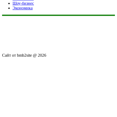
Шоу-бизнес
Экономика
Данный сайт не является коммерческим проектом. На этом
сайте ни чего не продают, ни чего не покупают, ни какие
услуги не оказываются. Сайт представляет собой ленту
новостей RSS канала news.rambler.ru, newsru.com. Материалы
публикуются без искажения, ответственность за
достоверность публикуемых новостей Администрация сайта
не несёт.
Сайт от bmb2site @ 2026