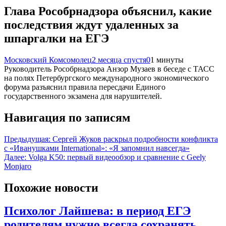
Глава Рособрнадзора объяснил, какие
последствия ждут удаленных за
шпаргалки на ЕГЭ
Московский Комсомолец
2 месяца спустя
0
1 минуты
Руководитель Рособрнадзора Анзор Музаев в беседе с ТАСС
на полях Петербургского международного экономического
форума разъяснил правила пересдачи Единого
государственного экзамена для нарушителей.
Навигация по записям
Предыдущая:
Сергей Жуков раскрыл подробности конфликта
с «Иванушками International»: «Я запомнил навсегда»
Далее:
Volga K50: первый видеообзор и сравнение с Geely
Monjaro
Похожие новости
Психолог Лайшева: в период ЕГЭ
родителям нужно всегда сохранять