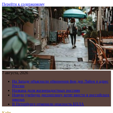
Перейти к содержимому
7 августа, 2026
На Западе объяснили обвинения фон дер Ляйен в адрес
России
Названа доля жизнерадостных россиян
Новую учебную дисциплину хотят ввести в российских
школах
В Петербурге отменили опасность БПЛА
Кафе