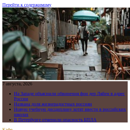
Перейти к содержимому
7 августа, 2026
На Западе объяснили обвинения фон дер Ляйен в адрес
России
Названа доля жизнерадостных россиян
Новую учебную дисциплину хотят ввести в российских
школах
В Петербурге отменили опасность БПЛА
Кафе