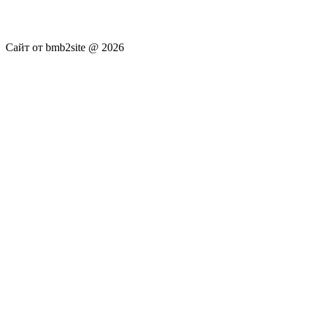
достоверность публикуемых новостей Администрация сайта
не несёт.
Сайт от bmb2site @ 2026