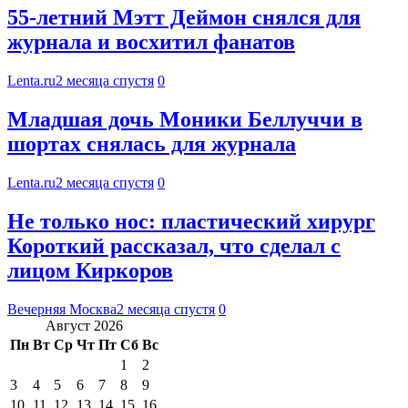
55-летний Мэтт Деймон снялся для
журнала и восхитил фанатов
Lenta.ru
2 месяца спустя
0
Младшая дочь Моники Беллуччи в
шортах снялась для журнала
Lenta.ru
2 месяца спустя
0
Не только нос: пластический хирург
Короткий рассказал, что сделал с
лицом Киркоров
Вечерняя Москва
2 месяца спустя
0
Август 2026
Пн
Вт
Ср
Чт
Пт
Сб
Вс
1
2
3
4
5
6
7
8
9
10
11
12
13
14
15
16