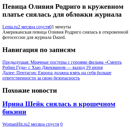
Певица Оливия Родриго в кружевном
платье снялась для обложки журнала
Lenta.ru
2 месяца спустя
0
1 минуты
Американская певица Оливия Родриго снялась в откровенной
фотосессии для журнала Dazed.
Навигация по записям
Предыдущая:
Мрачные постеры с героями фильма «Смерть
Робин Гуда» с Хью Джекманом — выход 19 июня
Далее:
Пентагон: Европа должна взять на себя больше
ответственности за свою безопасность
Похожие новости
Ирина Шейк снялась в крошечном
бикини
WomanHit.ru
2 месяца спустя
0