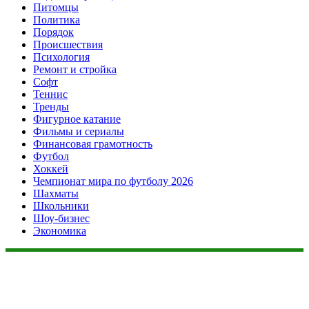
Питомцы
Политика
Порядок
Происшествия
Психология
Ремонт и стройка
Софт
Теннис
Тренды
Фигурное катание
Фильмы и сериалы
Финансовая грамотность
Футбол
Хоккей
Чемпионат мира по футболу 2026
Шахматы
Школьники
Шоу-бизнес
Экономика
Данный сайт не является коммерческим проектом. На этом
сайте ни чего не продают, ни чего не покупают, ни какие
услуги не оказываются. Сайт представляет собой ленту
новостей RSS канала news.rambler.ru, newsru.com. Материалы
публикуются без искажения, ответственность за