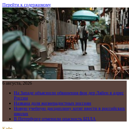
Перейти к содержимому
6 августа, 2026
На Западе объяснили обвинения фон дер Ляйен в адрес
России
Названа доля жизнерадостных россиян
Новую учебную дисциплину хотят ввести в российских
школах
В Петербурге отменили опасность БПЛА
Кафе