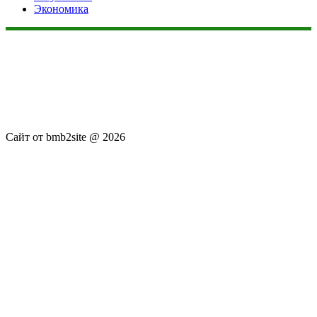
Экономика
Данный сайт не является коммерческим проектом. На этом
сайте ни чего не продают, ни чего не покупают, ни какие
услуги не оказываются. Сайт представляет собой ленту
новостей RSS канала news.rambler.ru, newsru.com. Материалы
публикуются без искажения, ответственность за
достоверность публикуемых новостей Администрация сайта
не несёт.
Сайт от bmb2site @ 2026