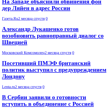
На Западе объяснили обвинения фон
дер Ляйен в адрес России
Газета.Ru
2 месяца спустя
0
Александр Лукашенко готов
возобновить равноправный диалог со
Швецией
Московский Комсомолец
2 месяца спустя
0
Посетивший ПМЭФ британский
политик выступил с предупреждением
Лондону
Lenta.ru
2 месяца спустя
0
В Сербии заявили о готовности
вступить в объединение с Россией