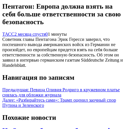
Пентагон: Европа должна взять на
себя больше ответственности за свою
безопасность
ТАСС
2 месяца спустя
0
1 минуты
Советник главы Пентагона Эрик Гересси заверил, что
поспешного вывода американских войск из Германии не
произойдет, но европейцам придется взять на себя больше
ответственности за собственную безопасность. Об этом он
заявил в интервью германским газетам Süddeutsche Zeitung и
Handelsblatt.
Навигация по записям
Предыдущая:
Певица Оливия Родриго в кружевном платье
снялась для обложки журнала
Далее:
«Разбирайтесь сами»: Трамп оценил заочный спор
Путина и Зеленского
Похожие новости