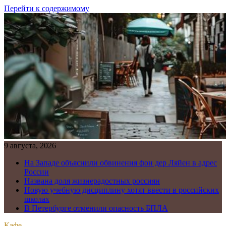
Перейти к содержимому
9 августа, 2026
На Западе объяснили обвинения фон дер Ляйен в адрес
России
Названа доля жизнерадостных россиян
Новую учебную дисциплину хотят ввести в российских
школах
В Петербурге отменили опасность БПЛА
Кафе