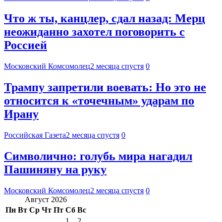
Что ж ты, канцлер, сдал назад: Мерц
неожиданно захотел поговорить с
Россией
Московский Комсомолец
2 месяца спустя
0
Трампу запретили воевать: Но это не
относится к «точечным» ударам по
Ирану
Российская Газета
2 месяца спустя
0
Символично: голубь мира нагадил
Пашиняну на руку
Московский Комсомолец
2 месяца спустя
0
Август 2026
Пн
Вт
Ср
Чт
Пт
Сб
Вс
1
2