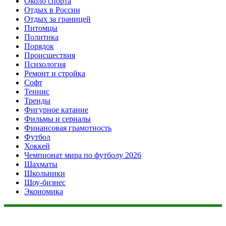
Около спорта
Отдых в России
Отдых за границей
Питомцы
Политика
Порядок
Происшествия
Психология
Ремонт и стройка
Софт
Теннис
Тренды
Фигурное катание
Фильмы и сериалы
Финансовая грамотность
Футбол
Хоккей
Чемпионат мира по футболу 2026
Шахматы
Школьники
Шоу-бизнес
Экономика
Данный сайт не является коммерческим проектом. На этом
сайте ни чего не продают, ни чего не покупают, ни какие