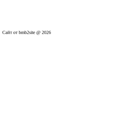
услуги не оказываются. Сайт представляет собой ленту
новостей RSS канала news.rambler.ru, newsru.com. Материалы
публикуются без искажения, ответственность за
достоверность публикуемых новостей Администрация сайта
не несёт.
Сайт от bmb2site @ 2026