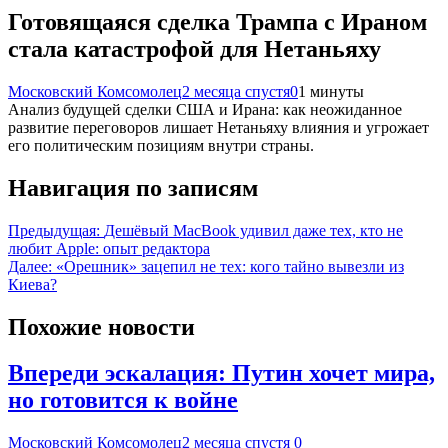
Готовящаяся сделка Трампа с Ираном
стала катастрофой для Нетаньяху
Московский Комсомолец
2 месяца спустя
0
1 минуты
Анализ будущей сделки США и Ирана: как неожиданное
развитие переговоров лишает Нетаньяху влияния и угрожает
его политическим позициям внутри страны.
Навигация по записям
Предыдущая:
Дешёвый MacBook удивил даже тех, кто не
любит Apple: опыт редактора
Далее:
«Орешник» зацепил не тех: кого тайно вывезли из
Киева?
Похожие новости
Впереди эскалация: Путин хочет мира,
но готовится к войне
Московский Комсомолец
2 месяца спустя
0