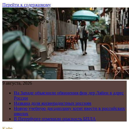
Перейти к содержимому
9 августа, 2026
На Западе объяснили обвинения фон дер Ляйен в адрес
России
Названа доля жизнерадостных россиян
Новую учебную дисциплину хотят ввести в российских
школах
В Петербурге отменили опасность БПЛА
Кафе