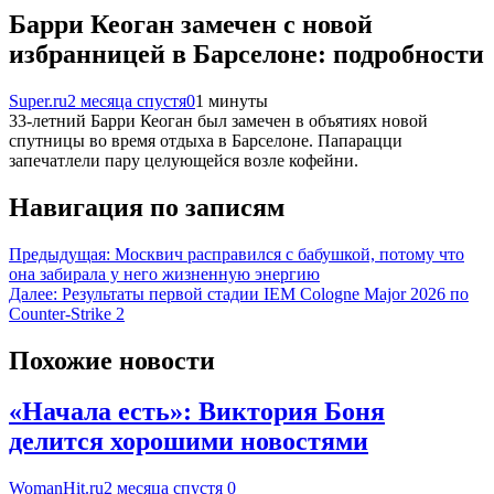
Барри Кеоган замечен с новой
избранницей в Барселоне: подробности
Super.ru
2 месяца спустя
0
1 минуты
33‑летний Барри Кеоган был замечен в объятиях новой
спутницы во время отдыха в Барселоне. Папарацци
запечатлели пару целующейся возле кофейни.
Навигация по записям
Предыдущая:
Москвич расправился с бабушкой, потому что
она забирала у него жизненную энергию
Далее:
Результаты первой стадии IEM Cologne Major 2026 по
Counter-Strike 2
Похожие новости
«Начала есть»: Виктория Боня
делится хорошими новостями
WomanHit.ru
2 месяца спустя
0