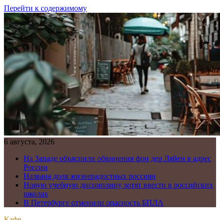
Перейти к содержимому
6 августа, 2026
На Западе объяснили обвинения фон дер Ляйен в адрес
России
Названа доля жизнерадостных россиян
Новую учебную дисциплину хотят ввести в российских
школах
В Петербурге отменили опасность БПЛА
Кафе