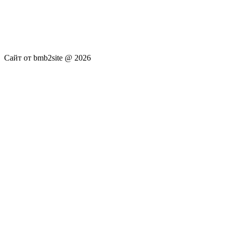
услуги не оказываются. Сайт представляет собой ленту
новостей RSS канала news.rambler.ru, newsru.com. Материалы
публикуются без искажения, ответственность за
достоверность публикуемых новостей Администрация сайта
не несёт.
Сайт от bmb2site @ 2026