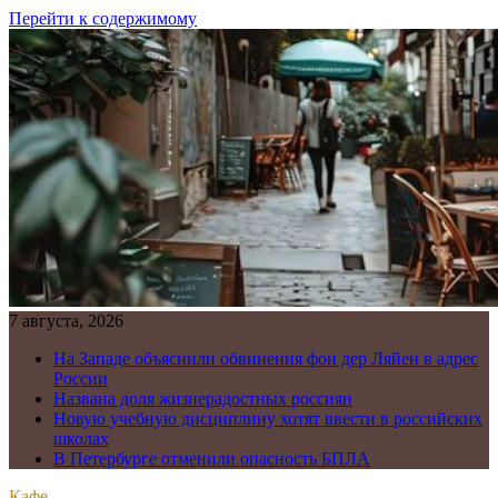
Перейти к содержимому
7 августа, 2026
На Западе объяснили обвинения фон дер Ляйен в адрес
России
Названа доля жизнерадостных россиян
Новую учебную дисциплину хотят ввести в российских
школах
В Петербурге отменили опасность БПЛА
Кафе