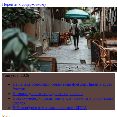
Перейти к содержимому
7 августа, 2026
На Западе объяснили обвинения фон дер Ляйен в адрес
России
Названа доля жизнерадостных россиян
Новую учебную дисциплину хотят ввести в российских
школах
В Петербурге отменили опасность БПЛА
Кафе