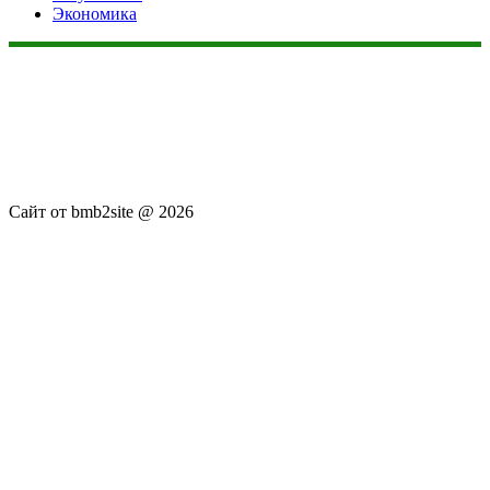
Экономика
Данный сайт не является коммерческим проектом. На этом
сайте ни чего не продают, ни чего не покупают, ни какие
услуги не оказываются. Сайт представляет собой ленту
новостей RSS канала news.rambler.ru, newsru.com. Материалы
публикуются без искажения, ответственность за
достоверность публикуемых новостей Администрация сайта
не несёт.
Сайт от bmb2site @ 2026