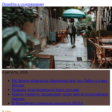
Перейти к содержимому
8 августа, 2026
На Западе объяснили обвинения фон дер Ляйен в адрес
России
Названа доля жизнерадостных россиян
Новую учебную дисциплину хотят ввести в российских
школах
В Петербурге отменили опасность БПЛА
Кафе