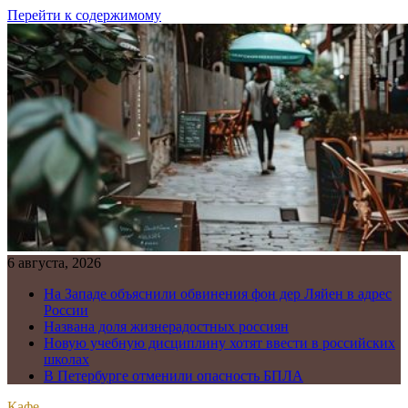
Перейти к содержимому
6 августа, 2026
На Западе объяснили обвинения фон дер Ляйен в адрес
России
Названа доля жизнерадостных россиян
Новую учебную дисциплину хотят ввести в российских
школах
В Петербурге отменили опасность БПЛА
Кафе