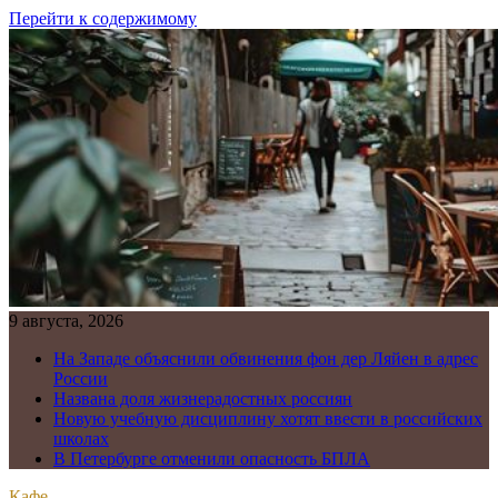
Перейти к содержимому
9 августа, 2026
На Западе объяснили обвинения фон дер Ляйен в адрес
России
Названа доля жизнерадостных россиян
Новую учебную дисциплину хотят ввести в российских
школах
В Петербурге отменили опасность БПЛА
Кафе