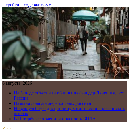
Перейти к содержимому
6 августа, 2026
На Западе объяснили обвинения фон дер Ляйен в адрес
России
Названа доля жизнерадостных россиян
Новую учебную дисциплину хотят ввести в российских
школах
В Петербурге отменили опасность БПЛА
Кафе