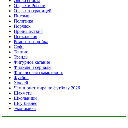
Около спорта
Отдых в России
Отдых за границей
Питомцы
Политика
Порядок
Происшествия
Психология
Ремонт и стройка
Софт
Теннис
Тренды
Фигурное катание
Фильмы и сериалы
Финансовая грамотность
Футбол
Хоккей
Чемпионат мира по футболу 2026
Шахматы
Школьники
Шоу-бизнес
Экономика
Данный сайт не является коммерческим проектом. На этом
сайте ни чего не продают, ни чего не покупают, ни какие