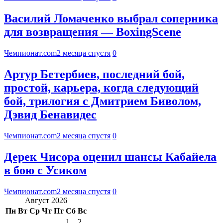
Василий Ломаченко выбрал соперника
для возвращения — BoxingScene
Чемпионат.com
2 месяца спустя
0
Артур Бетербиев, последний бой,
простой, карьера, когда следующий
бой, трилогия с Дмитрием Биволом,
Дэвид Бенавидес
Чемпионат.com
2 месяца спустя
0
Дерек Чисора оценил шансы Кабайела
в бою с Усиком
Чемпионат.com
2 месяца спустя
0
Август 2026
Пн
Вт
Ср
Чт
Пт
Сб
Вс
1
2