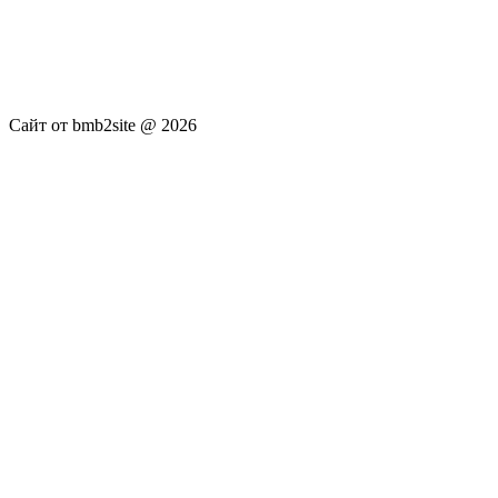
услуги не оказываются. Сайт представляет собой ленту
новостей RSS канала news.rambler.ru, newsru.com. Материалы
публикуются без искажения, ответственность за
достоверность публикуемых новостей Администрация сайта
не несёт.
Сайт от bmb2site @ 2026