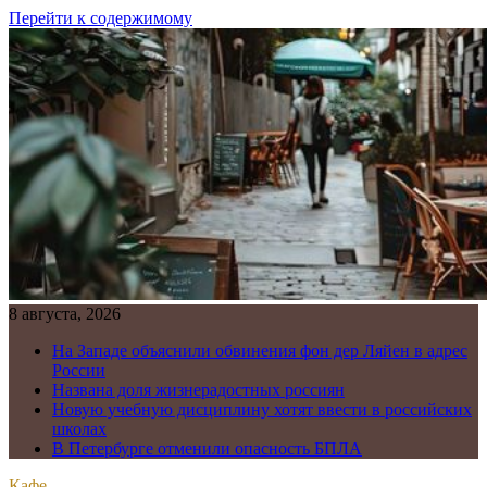
Перейти к содержимому
8 августа, 2026
На Западе объяснили обвинения фон дер Ляйен в адрес
России
Названа доля жизнерадостных россиян
Новую учебную дисциплину хотят ввести в российских
школах
В Петербурге отменили опасность БПЛА
Кафе