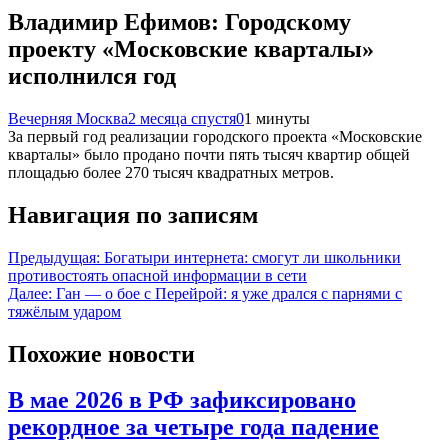
Владимир Ефимов: Городскому
проекту «Московские кварталы»
исполнился год
Вечерняя Москва
2 месяца спустя
0
1 минуты
За первый год реализации городского проекта «Московские
кварталы» было продано почти пять тысяч квартир общей
площадью более 270 тысяч квадратных метров.
Навигация по записям
Предыдущая:
Богатыри интернета: смогут ли школьники
противостоять опасной информации в сети
Далее:
Ган — о бое с Перейрой: я уже дрался с парнями с
тяжёлым ударом
Похожие новости
В мае 2026 в РФ зафиксировано
рекордное за четыре года падение