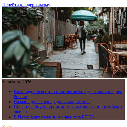
Перейти к содержимому
6 августа, 2026
На Западе объяснили обвинения фон дер Ляйен в адрес
России
Названа доля жизнерадостных россиян
Новую учебную дисциплину хотят ввести в российских
школах
В Петербурге отменили опасность БПЛА
Кафе