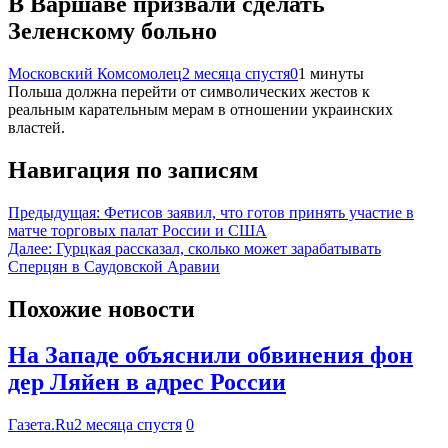
В Варшаве призвали сделать
Зеленскому больно
Московский Комсомолец
2 месяца спустя
0
1 минуты
Польша должна перейти от символических жестов к
реальным карательным мерам в отношении украинских
властей.
Навигация по записям
Предыдущая:
Фетисов заявил, что готов принять участие в
матче торговых палат России и США
Далее:
Гурцкая рассказал, сколько может зарабатывать
Сперцян в Саудовской Аравии
Похожие новости
На Западе объяснили обвинения фон
дер Ляйен в адрес России
Газета.Ru
2 месяца спустя
0