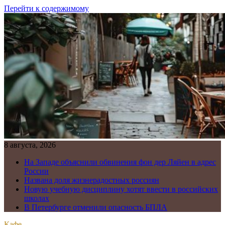
Перейти к содержимому
8 августа, 2026
На Западе объяснили обвинения фон дер Ляйен в адрес
России
Названа доля жизнерадостных россиян
Новую учебную дисциплину хотят ввести в российских
школах
В Петербурге отменили опасность БПЛА
Кафе