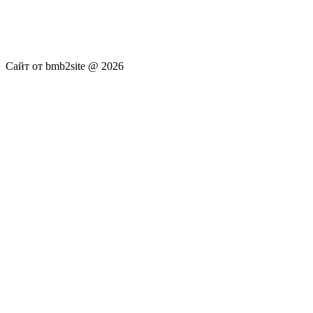
новостей RSS канала news.rambler.ru, newsru.com. Материалы
публикуются без искажения, ответственность за
достоверность публикуемых новостей Администрация сайта
не несёт.
Сайт от bmb2site @ 2026