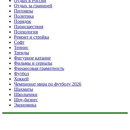
Отдых в России
Отдых за границей
Питомцы
Политика
Порядок
Происшествия
Психология
Ремонт и стройка
Софт
Теннис
Тренды
Фигурное катание
Фильмы и сериалы
Финансовая грамотность
Футбол
Хоккей
Чемпионат мира по футболу 2026
Шахматы
Школьники
Шоу-бизнес
Экономика
Данный сайт не является коммерческим проектом. На этом
сайте ни чего не продают, ни чего не покупают, ни какие
услуги не оказываются. Сайт представляет собой ленту