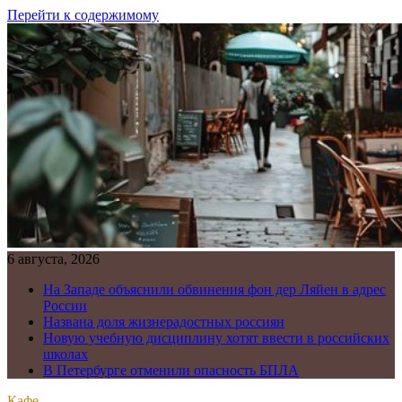
Перейти к содержимому
6 августа, 2026
На Западе объяснили обвинения фон дер Ляйен в адрес
России
Названа доля жизнерадостных россиян
Новую учебную дисциплину хотят ввести в российских
школах
В Петербурге отменили опасность БПЛА
Кафе