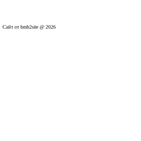
публикуются без искажения, ответственность за
достоверность публикуемых новостей Администрация сайта
не несёт.
Сайт от bmb2site @ 2026