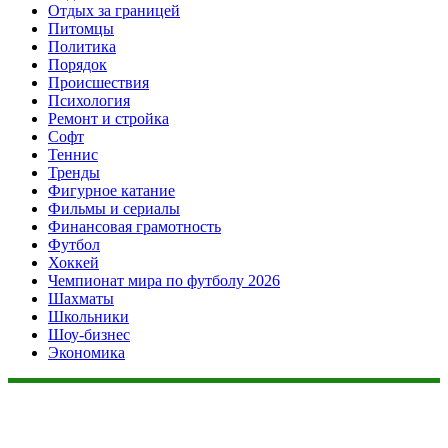
Отдых за границей
Питомцы
Политика
Порядок
Происшествия
Психология
Ремонт и стройка
Софт
Теннис
Тренды
Фигурное катание
Фильмы и сериалы
Финансовая грамотность
Футбол
Хоккей
Чемпионат мира по футболу 2026
Шахматы
Школьники
Шоу-бизнес
Экономика
Данный сайт не является коммерческим проектом. На этом
сайте ни чего не продают, ни чего не покупают, ни какие
услуги не оказываются. Сайт представляет собой ленту
новостей RSS канала news.rambler.ru, newsru.com. Материалы