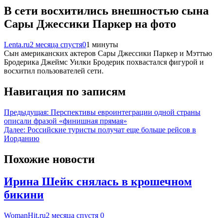
В сети восхитились внешностью сына
Сары Джессики Паркер на фото
Lenta.ru
2 месяца спустя
0
1 минуты
Сын американских актеров Сары Джессики Паркер и Мэттью
Бродерика Джеймс Уилки Бродерик похвастался фигурой и
восхитил пользователей сети.
Навигация по записям
Предыдущая:
Перспективы евроинтеграции одной страны
описали фразой «финишная прямая»
Далее:
Российские туристы получат еще больше рейсов в
Иорданию
Похожие новости
Ирина Шейк снялась в крошечном
бикини
WomanHit.ru
2 месяца спустя
0