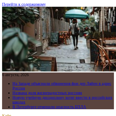
Перейти к содержимому
6 августа, 2026
На Западе объяснили обвинения фон дер Ляйен в адрес
России
Названа доля жизнерадостных россиян
Новую учебную дисциплину хотят ввести в российских
школах
В Петербурге отменили опасность БПЛА
Кафе