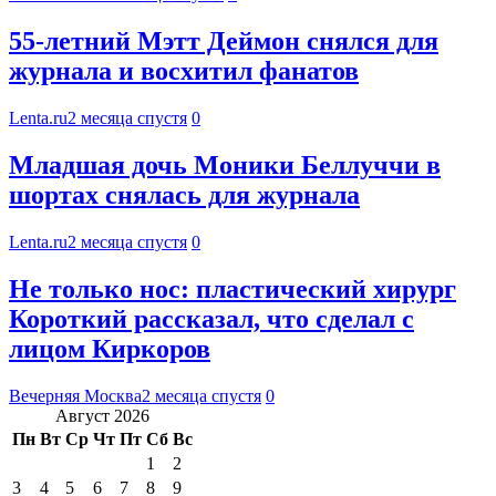
55-летний Мэтт Деймон снялся для
журнала и восхитил фанатов
Lenta.ru
2 месяца спустя
0
Младшая дочь Моники Беллуччи в
шортах снялась для журнала
Lenta.ru
2 месяца спустя
0
Не только нос: пластический хирург
Короткий рассказал, что сделал с
лицом Киркоров
Вечерняя Москва
2 месяца спустя
0
Август 2026
Пн
Вт
Ср
Чт
Пт
Сб
Вс
1
2
3
4
5
6
7
8
9