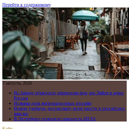
Перейти к содержимому
7 августа, 2026
На Западе объяснили обвинения фон дер Ляйен в адрес
России
Названа доля жизнерадостных россиян
Новую учебную дисциплину хотят ввести в российских
школах
В Петербурге отменили опасность БПЛА
Кафе