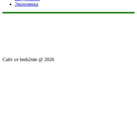
Экономика
Данный сайт не является коммерческим проектом. На этом
сайте ни чего не продают, ни чего не покупают, ни какие
услуги не оказываются. Сайт представляет собой ленту
новостей RSS канала news.rambler.ru, newsru.com. Материалы
публикуются без искажения, ответственность за
достоверность публикуемых новостей Администрация сайта
не несёт.
Сайт от bmb2site @ 2026