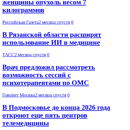
женщины опухоль весом 7
килограммов
Российская Газета
2 месяца спустя
0
В Рязанской области расширят
использование ИИ в медицине
ТАСС
2 месяца спустя
0
Врач предложил рассмотреть
возможность сессий с
психотерапевтами по ОМС
Говорит Москва
2 месяца спустя
0
В Подмосковье до конца 2026 года
откроют еще пять центров
телемедицины