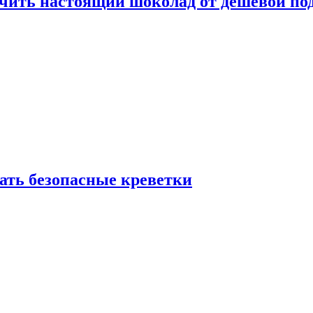
ичить настоящий шоколад от дешёвой по
рать безопасные креветки