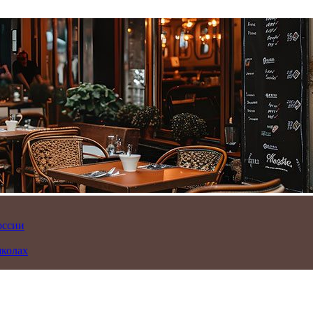
оссии
школах