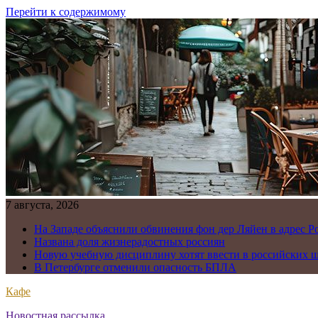
Перейти к содержимому
7 августа, 2026
На Западе объяснили обвинения фон дер Ляйен в адрес Р
Названа доля жизнерадостных россиян
Новую учебную дисциплину хотят ввести в российских 
В Петербурге отменили опасность БПЛА
Кафе
Новостная рассылка