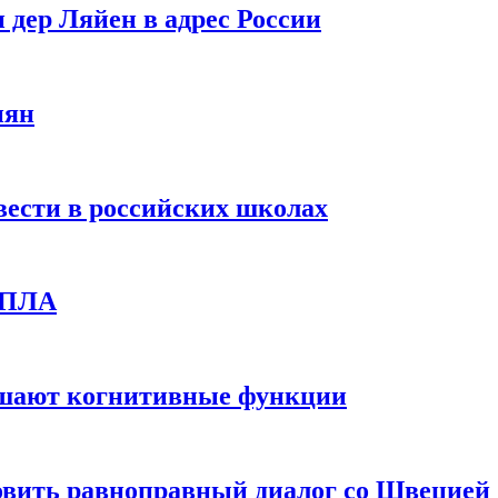
 дер Ляйен в адрес России
иян
вести в российских школах
 БПЛА
дшают когнитивные функции
овить равноправный диалог со Швецией