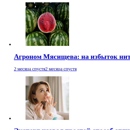
Агроном Мясищева: на избыток нитр
2 месяца спустя
2 месяца спустя