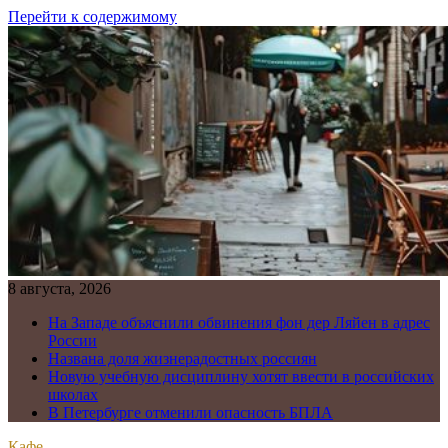
Перейти к содержимому
8 августа, 2026
На Западе объяснили обвинения фон дер Ляйен в адрес
России
Названа доля жизнерадостных россиян
Новую учебную дисциплину хотят ввести в российских
школах
В Петербурге отменили опасность БПЛА
Кафе