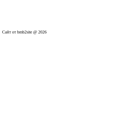
услуги не оказываются. Сайт представляет собой ленту
новостей RSS канала news.rambler.ru, newsru.com. Материалы
публикуются без искажения, ответственность за
достоверность публикуемых новостей Администрация сайта
не несёт.
Сайт от bmb2site @ 2026