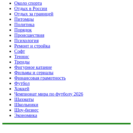
Около спорта
Отдых в России
Отдых за границей
Питомцы
Политика
Порядок
Происшествия
Психология
Ремонт и стройка
Софт
Теннис
Тренды
Фигурное катание
Фильмы и сериалы
Финансовая грамотность
Футбол
Хоккей
Чемпионат мира по футболу 2026
Шахматы
Школьники
Шоу-бизнес
Экономика
Данный сайт не является коммерческим проектом. На этом
сайте ни чего не продают, ни чего не покупают, ни какие