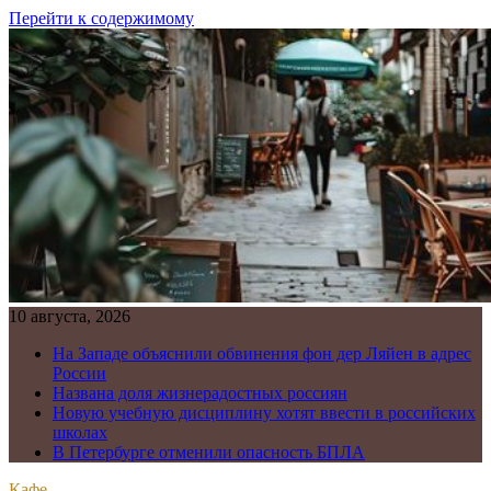
Перейти к содержимому
10 августа, 2026
На Западе объяснили обвинения фон дер Ляйен в адрес
России
Названа доля жизнерадостных россиян
Новую учебную дисциплину хотят ввести в российских
школах
В Петербурге отменили опасность БПЛА
Кафе