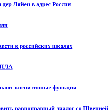
 дер Ляйен в адрес России
иян
вести в российских школах
 БПЛА
дшают когнитивные функции
овить равноправный диалог со Швецией