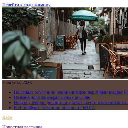
Перейти к содержимому
7 августа, 2026
На Западе объяснили обвинения фон дер Ляйен в адрес Р
Названа доля жизнерадостных россиян
Новую учебную дисциплину хотят ввести в российских 
В Петербурге отменили опасность БПЛА
Кафе
Новостная рассылка