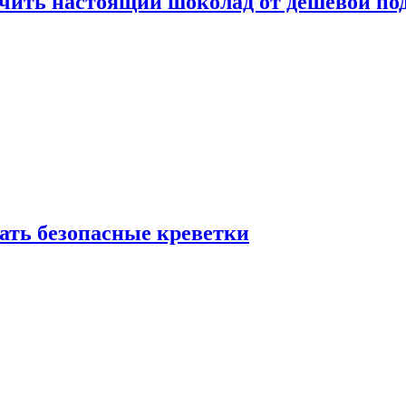
ичить настоящий шоколад от дешёвой по
рать безопасные креветки