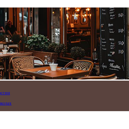
оссии
школах