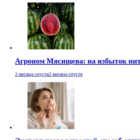
Агроном Мясищева: на избыток нитр
2 месяца спустя
2 месяца спустя